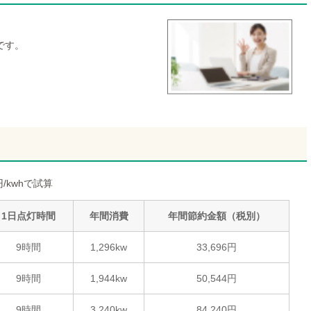
です。
/kwhで試算
1日点灯時間
年間消費
年間節約金額（税別）
9時間
1,296kw
33,696円
9時間
1,944kw
50,544円
9時間
3,240kw
84,240円