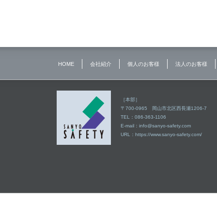
HOME
会社紹介
個人のお客様
法人のお客様
［本部］
〒700-0965 岡山市北区西長瀬1206-7
TEL：086-363-1106
E-mail：
info@sanyo-safety.com
URL：
https://www.sanyo-safety.com/