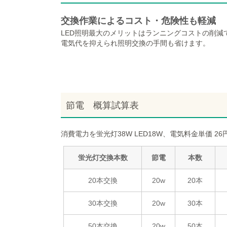
交換作業によるコスト・危険性も軽減
LED照明最大のメリットはランニングコストの削減
電気代を抑えられ照明交換の手間も省けます。
節電 概算試算表
消費電力を蛍光灯38W LED18W、電気料金単価 26円
蛍光灯交換本数
節電
本数
20本交換
20w
20本
30本交換
20w
30本
50本交換
20w
50本